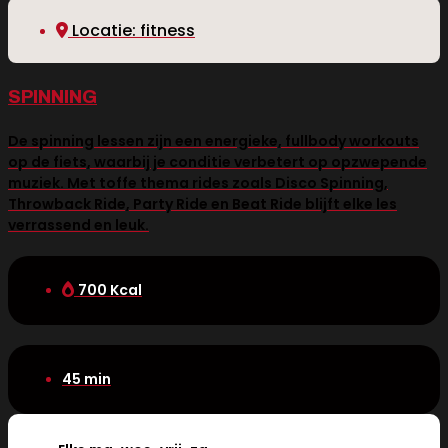
Locatie: fitness
SPINNING
De spinning lessen zijn een energieke, fullbody workouts
op de fiets, waarbij je conditie verbetert op opzwepende
muziek. Met toffe thema rides zoals Disco Spinning,
Throwback Ride, Party Ride en Beat Ride blijft elke les
verrassend en leuk.
700 Kcal
45 min