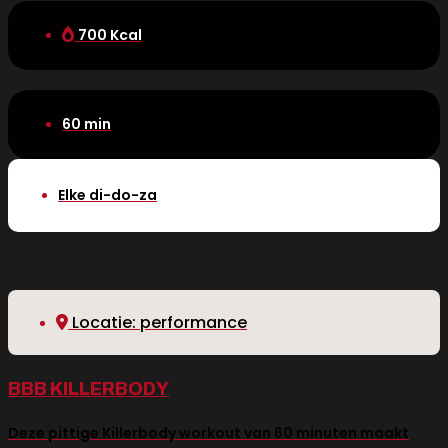
700 Kcal
60 min
Elke di-do-za
Locatie: performance
BBB KILLERBODY
Deze pittige Killerbody workout van 60 minuten maakt