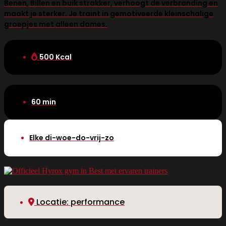
Benen, Billen en buik strakker, verhoogt de verbranding en
maakt je sterker. Je traint in gemotiveerde kleinschalige
groepjes met alleen dames.
500 Kcal
60 min
Elke di-woe-do-vrij-zo
Locatie: performance