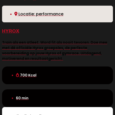
Locatie: performance
HYROX
Train als een atleet. Word fit als nooit tevoren. Doe mee
met dé officiële Hyrox groepsles, de perfecte
voorbereiding op jouw Hyrox of gymrace. Uitdagend,
motiverend en resultaatgericht.
700 Kcal
60 min