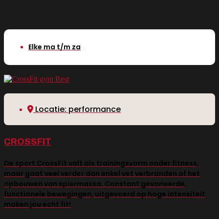
Elke ma t/m za
Locatie: performance
CROSSFIT
De sport CrossFit valt als trainingsvorm onder fitness,
maar gaat veel verder dan enkel vet verbranden of het
opbouwen van spiermassa. Constant gevarieerde,
functionele bewegingen, uitgevoerd op hoge intensiteit
maken jou echt fit!