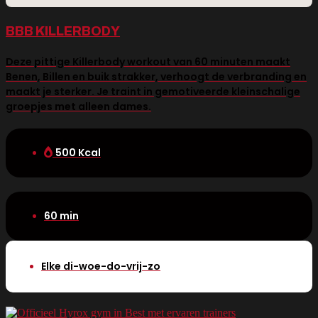
BBB KILLERBODY
Deze pittige Killerbody workout van 60 minuten maakt
Benen, Billen en buik strakker, verhoogt de verbranding en
maakt je sterker. Je traint in gemotiveerde kleinschalige
groepjes met alleen dames.
500 Kcal
60 min
Elke di-woe-do-vrij-zo