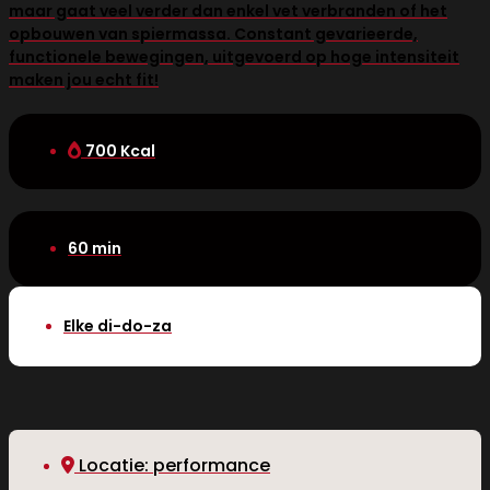
maar gaat veel verder dan enkel vet verbranden of het
opbouwen van spiermassa. Constant gevarieerde,
functionele bewegingen, uitgevoerd op hoge intensiteit
maken jou echt fit!
700 Kcal
60 min
Elke di-do-za
Locatie: performance