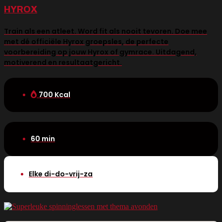
HYROX
Train als een atleet. Word fit als nooit tevoren. Doe mee
met dé officiële Hyrox groepsles, de perfecte
voorbereiding op jouw Hyrox of gymrace. Uitdagend,
motiverend en resultaatgericht.
700 Kcal
60 min
Elke di-do-vrij-za