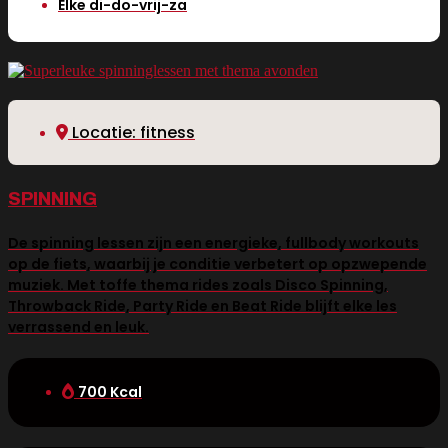
Elke di-do-vrij-za
Locatie: fitness
SPINNING
De spinning lessen zijn een energieke, fullbody workouts
op de fiets, waarbij je conditie verbetert op opzwepende
muziek. Met toffe thema rides zoals Disco Spinning,
Throwback Ride, Party Ride en Beat Ride blijft elke les
verrassend en leuk.
700 Kcal