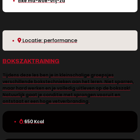
Elke ma-woe-vrij-za
Locatie: performance
BOKSZAKTRAINING
Tijdens deze les ben je in kleinschalige groepsjes
verschillende bokstechnieken aan het leren. Niet sparren,
maar hard werken en je volledig uitleven op de bokszak!
Natuurlijk gaat je conditie met sprongen vooruit en
ontstaat er een hoge vetverbranding.
650 Kcal