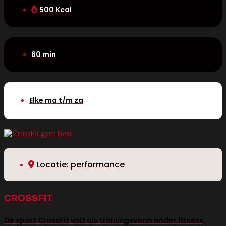
500 Kcal
60 min
Elke ma t/m za
Locatie: performance
CROSSFIT
De sport CrossFit valt als trainingsvorm onder fitness,