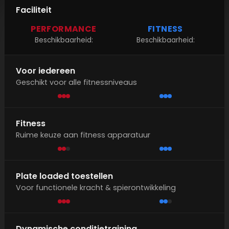
Faciliteit
(DUO) Personal training
PERFORMANCE
FITNESS
Beschikbaarheid:
Beschikbaarheid:
Total Transformation Project
(Obstacle) Marathon Coaching
Voor iedereen
Voedingsbegeleiding
Geschikt voor alle fitnessniveaus
Voedingsbegeleiding
Fitness
Online voedingsbegeleiding
Ruime keuze aan fitness apparatuur
Lid worden
GRATIS proefweek
Plate loaded toestellen
Voor functionele kracht & spierontwikkeling
Dynamische conditietraining