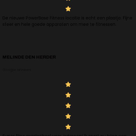
De nieuwe PowerBase Fitness locatie is echt een plaatje. Fijne
sfeer en hele goede apparaten om mee te fitnessen.
MELINDE DEN HERDER
Google reviews
Super fijne sportschool voor iedereen! Ik sport nu bijna een