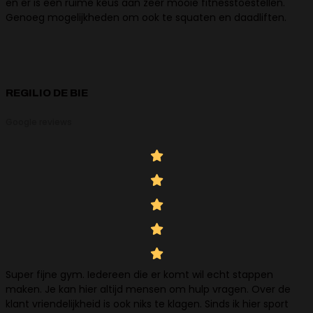
en er is een ruime keus aan zeer mooie fitnesstoestellen.
Genoeg mogelijkheden om ook te squaten en daadliften.
REGILIO DE BIE
Google reviews
Super fijne gym. Iedereen die er komt wil echt stappen
maken. Je kan hier altijd mensen om hulp vragen. Over de
klant vriendelijkheid is ook niks te klagen. Sinds ik hier sport