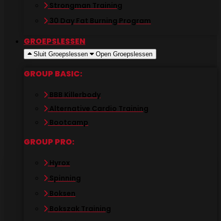
Strongman Training
BBB KILLERBODY-DÉ GROEPSLES VOOR
BENEN, BILLEN EN BUIK
30 Day Fat Burning Program
Wil jij werken aan een strakker, sterker en
GROEPSLESSEN
zelfverzekerd lichaam? Doe mee met onze populaire
Sluit Groepslessen
Open Groepslessen
damesles: BBB Killerbody!.
In deze energieke 60-minuten workout trainen we
GROUP BASIC:
gericht de drie belangrijkste zones: je Benen, Billen en
Buik. De perfecte combinatie van cardio én
BBB Killerbody
krachttraining zorgt voor een hogere
Alternative Cardio Training
vetverbranding, meer spierdefinitie en een steviger
Bootcamp
lichaam.
GROUP PRO:
Hyrox
Deze groepsles is speciaal ontwikkeld voor
Spinning
vrouwen die effectief willen trainen, fitter willen
Boksen
worden en resultaat willen zien.
Bokszak Training
Of je nu beginner bent of al vaker hebt gesport: