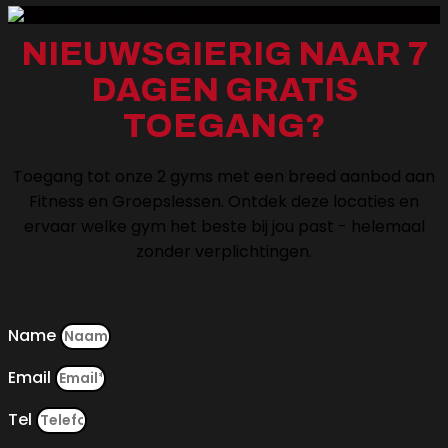
NIEUWSGIERIG NAAR 7
DAGEN GRATIS
TOEGANG?
Toegang tot onze 2 gyms met een breed aanbod aan
Fitness en Groepslessen. Ontdek deze locaties en
ervaar welke gym het beste bij jou past - helemaal
zonder verplichtingen.
Name
Email
Tel