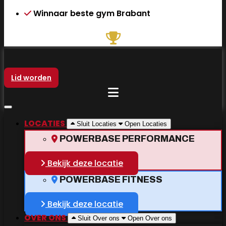
Winnaar beste gym Brabant
Lid worden
BBB KILLERBODY
LOCATIES
Sluit Locaties
Open Locaties
POWERBASE PERFORMANCE
500 Kcal
Bekijk deze locatie
POWERBASE FITNESS
60 min
Bekijk deze locatie
OVER ONS
Sluit Over ons
Open Over ons