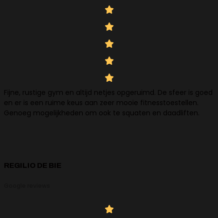
Fijne, rustige gym en altijd netjes opgeruimd. De sfeer is goed
en er is een ruime keus aan zeer mooie fitnesstoestellen.
Genoeg mogelijkheden om ook te squaten en daadliften.
REGILIO DE BIE
Google reviews