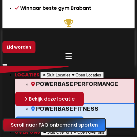
Winnaar beste gym Brabant
Lid worden
LOCATIES
Sluit Locaties
Open Locaties
POWERBASE PERFORMANCE
HUISREGELS - FAQ
Bekijk deze locatie
Samen zorgen we voor een veilige, fijne en
POWERBASE FITNESS
motiverende trainingsomgeving
Bekijk deze locatie
Scroll naar FAQ onbemand sporten
OVER ONS
Sluit Over ons
Open Over ons