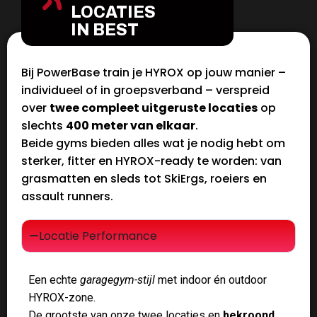
LOCATIES
IN BEST
Bij PowerBase train je HYROX op jouw manier –
individueel of in groepsverband – verspreid
over
twee compleet uitgeruste locaties
op
slechts
400 meter van elkaar
.
Beide gyms bieden alles wat je nodig hebt om
sterker, fitter en HYROX-ready te worden: van
grasmatten en sleds tot SkiErgs, roeiers en
assault runners.
Locatie Performance
Een echte
garagegym-stijl
met indoor én outdoor
HYROX-zone.
De grootste van onze twee locaties en
bekroond