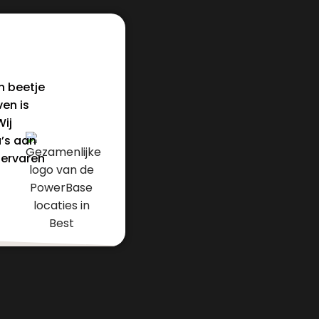
n beetje
ven is
Wij
’s aan
 ervaren