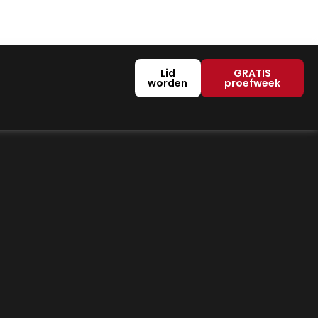
Lid
GRATIS
worden
proefweek