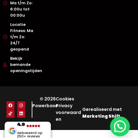
Ma t/m Zo:
6:00u tot
00:00u
Locatie
Fitness: Ma
t/m Zo:
24/7
geopend
Bekijk
bemande
openingstijden
© 2026
Cookies
Powerbase
Privacy
Gerealiseerd met
voorwaard
Marketing Shift
en
4.9
Gebaseerd op
250+ reviews