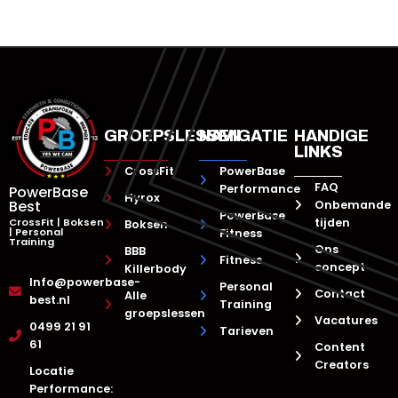
GROEPSLESSEN
NAVIGATIE
HANDIGE
LINKS
CrossFit
PowerBase
FAQ
Performance
PowerBase
Hyrox
Best
Onbemande
PowerBase
CrossFit | Boksen
tijden
Boksen
| Personal
Fitness
Training
Ons
BBB
Fitness
concept
Killerbody
Info@powerbase-
Personal
Contact
Alle
best.nl
Training
groepslessen
Vacatures
0499 21 91
Tarieven
61
Content
Creators
Locatie
Performance: