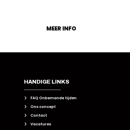
ongeëvenaarde expertise en ervaring die nodig
is om samen met jou je resultaten te behalen.
MEER INFO
HANDIGE LINKS
FAQ Onbemande tijden
Ons concept
Contact
Vacatures