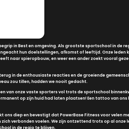
 begrip in Best en omgeving. Als grootste sportschool in de r
ngeacht hun doelstellingen, afkomst of leeftijd. Onze leden
treeft naar spieropbouw, en weer een ander zoekt vooral gezel
ks terug in de enthousiaste reacties en de groeiende gemeens
niveau zou tillen, hadden we nooit gedacht.
n van onze vaste sporters vol trots de sportschool binnenkw
ermanent op zijn huid had laten plaatsen! Een tattoo van ons 
ons diep en bevestigt dat PowerBase Fitness voor velen meer
ch verbonden voelen. We zijn ontzettend trots op al onze le
hool in de regio te blijven.