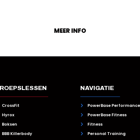
met een iets beperkter budget, bieden wij je ook
de mogelijkheid om in kleine groepen (max. 5
personen) Personal Training te volgen.
MEER INFO
ROEPSLESSEN
NAVIGATIE
CrossFit
PowerBase Performance
Hyrox
PowerBase Fitness
Boksen
Fitness
BBB Killerbody
Personal Training