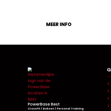
geeft om blijvende resultaten te boeken! Het
”project” bestaat uit 3 geteste 30-daagse
training & voeding programma’s.
MEER INFO
G
PowerBase Best
CrossFit | Boksen | Personal Training