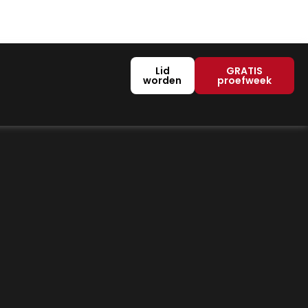
Lid
GRATIS
worden
proefweek