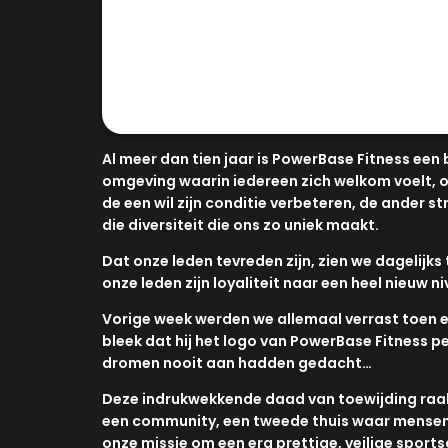
Al meer dan tien jaar is PowerBase Fitness een
omgeving waarin iedereen zich welkom voelt, o
de een wil zijn conditie verbeteren, de ander s
die diversiteit die ons zo uniek maakt.
Dat onze leden tevreden zijn, zien we dagelij
onze leden zijn loyaliteit naar een heel nieuw 
Vorige week werden we allemaal verrast toen ee
bleek dat hij het logo van PowerBase Fitness p
dromen nooit aan hadden gedacht…
Deze indrukwekkende daad van toewijding raakt 
een community, een tweede thuis waar mensen zi
onze missie om een erg prettige, veilige sportsc