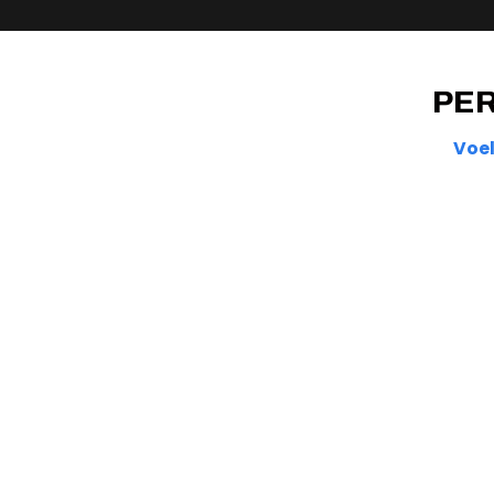
PER
Voel
TOTAL TRANSFORMATION
PROJECT
Small Group Training van 3 maanden die je
lichaam transformeert en je de juiste mindset