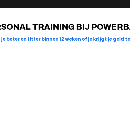
SONAL TRAINING BIJ POWER
 je beter en fitter binnen 12 weken of je krijgt je geld t
SMALL GROUP TRAINING
Als je echt serieus bent over het behalen van
resultaten en je wilt wel wat investeren maar